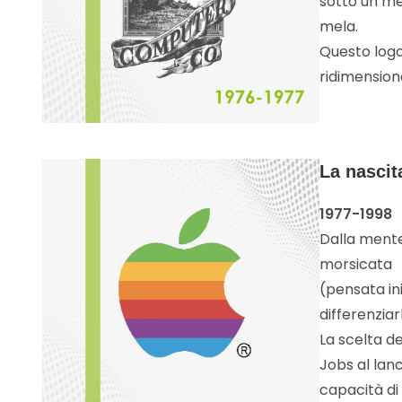
sotto un mel
mela.
Questo logo 
ridimensiona
La nascit
1977-1998
Dalla mente
morsicata
(pensata in
differenzia
La scelta d
Jobs al lanc
capacità di