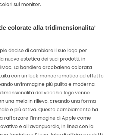
olori sul monitor.
de colorate alla tridimensionalita’
ple decise di cambiare il suo logo per
la nuova estetica dei suoi prodotti, in
 iMac. La bandiera arcobaleno colorata
tuita con un look monocromatico ad effetto
eando un’immagine più pulita e moderna.
bidimensionalità del vecchio logo venne
con una mela in rilievo, creando una forma
nale e più attiva. Questo cambiamento ha
 a rafforzare l’immagine di Apple come
vativo e all’avanguardia, in linea con la
l suo fondatore Steve Jobs di offrire prodotti