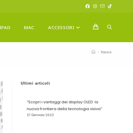
IPAD
MAC
ACCESSORI
ATTIVA/DISA
>
News
LA
Ultimi articoli
RICERCA
“Scopri i vantaggi dei display OLED: la
nuova frontiera della tecnologia visiva”
27 Gennaio 2023
SUL