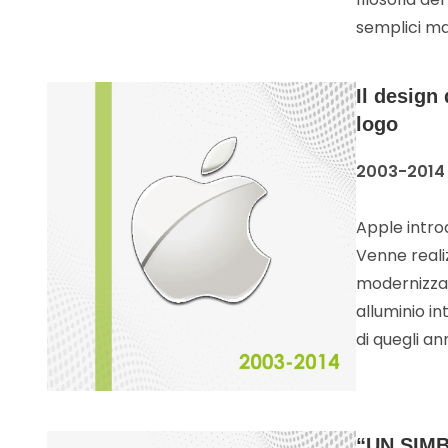
semplici ma
Il design
logo
2003-2014
Apple introd
Venne real
modernizza
alluminio in
di quegli ann
“UN SIM