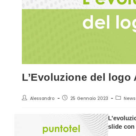
L’Evoluzione del logo
Autore
Articolo
Categori
Alessandro
25 Gennaio 2023
News
dell'articolo:
pubblicato:
dell'artic
L’evoluzi
slide con