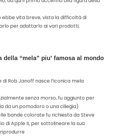
o; da qui il primo accenno alla figura della
ebbe vita breve, vista la difficoltà di
rlo per adattarlo ai vari prodotti.
a della “mela” piu’ famosa al mondo
 di Rob Janoff nasce l’iconica mela
izialmente senza morso, fu aggiunto per
rla da un pomodoro o una ciliegia)
elle bande colorate fu richiesta da Steve
io di Apple II, per sottolineare la sua
 riprodurre