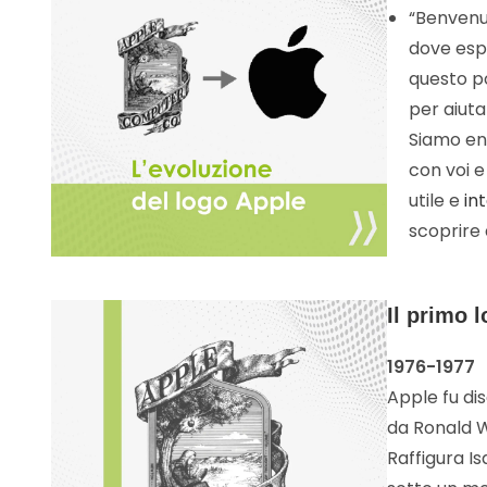
“Benvenut
dove es
questo p
per aiuta
Siamo ent
con voi 
utile e
in
scoprire d
Il primo 
1976-1977
Apple fu di
da Ronald W
Raffigura I