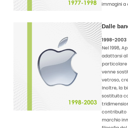
immagini a c
Dalle ban
1998-2003
Nel 1998, Ap
adattarsi al
particolare
venne sosti
vetroso, cr
Inoltre, la 
sostituita 
tridimensio
contribuito
marchio inno
filosofia de