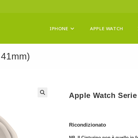
IPHONE
APPLE WATCH
/ 41mm)
Apple Watch Serie
Ricondizionato
NB. Il Cinturino non è quello in f