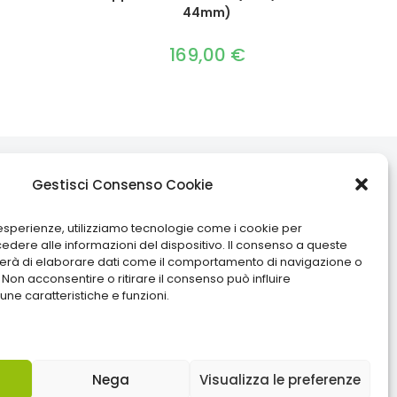
44mm)
169,00
€
Social
Gestisci Consenso Cookie
Facebook
Instagram
TikTok
i esperienze, utilizziamo tecnologie come i cookie per
ere alle informazioni del dispositivo. Il consenso a queste
terà di elaborare dati come il comportamento di navigazione o
Paga con
. Non acconsentire o ritirare il consenso può influire
ne caratteristiche e funzioni.
Nega
Visualizza le preferenze