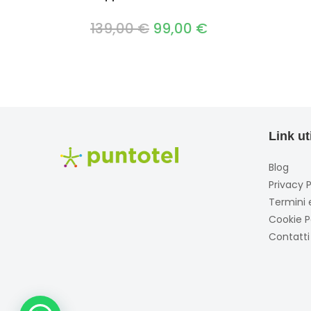
139,00
€
Il
99,00
€
Il
prezzo
prezzo
originale
attuale
era:
è:
139,00 €.
99,00 €.
Link uti
Blog
Privacy P
Termini 
Cookie P
Contatti