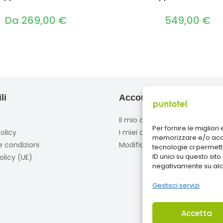
Da
269,00
€
549,00
€
li
Account
Il mio account
Per fornire le miglior
olicy
I miei ordini
memorizzare e/o acced
e condizioni
Modifica account
tecnologie ci permet
ID unici su questo sito
olicy (UE)
negativamente su alcu
Gestisci servizi
Accetta