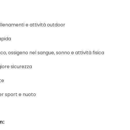
llenamenti e attività outdoor
rapida
aco, ossigeno nel sangue, sonno e attività fisica
ore sicurezza
te
per sport e nuoto
m: