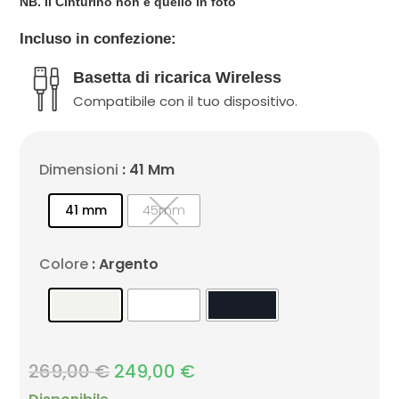
NB. Il Cinturino non è quello in foto
Incluso in confezione:
Basetta di ricarica Wireless
Compatibile con il tuo dispositivo.
Dimensioni
: 41 Mm
41 mm
45mm
Colore
: Argento
269,00
€
Il
249,00
€
Il