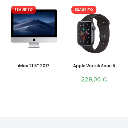
originale
attuale
era:
è:
299,00 €.
289,00 €.
ESAURITO
ESAURITO
iMac 21.5″ 2017
Apple Watch Serie 5
229,00
€