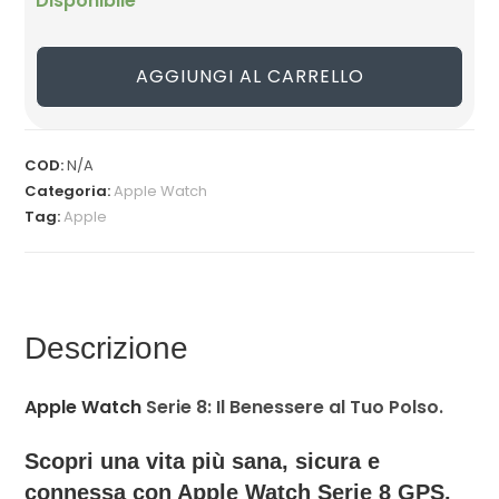
Disponibile
prezzo
prezzo
originale
attuale
AGGIUNGI AL CARRELLO
era:
è:
COD:
N/A
269,00 €.
249,00 €.
Categoria:
Apple Watch
Tag:
Apple
Descrizione
Apple Watch
Serie 8: Il Benessere al Tuo Polso.
Scopri una vita più sana, sicura e
connessa con Apple Watch Serie 8 GPS.