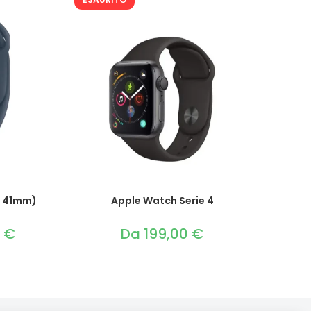
/ 41mm)
Apple Watch Serie 4
0
€
Il
Da
199,00
€
prezzo
attuale
è:
269,00 €.