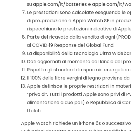
su
apple.com/it/batteries
e
apple.com/it/wa
Le prestazioni sono calcolate eseguendo le op
di pre‑produzione e Apple Watch SE in produzion
rispecchiano le prestazioni indicative di App
Parte del ricavato dalla vendita di ogni (PRO
al COVID‑19 Response del Global Fund.
La disponibilità della tecnologia Ultra Wideba
Dati aggiornati al momento del lancio del pro
Rispetta gli standard di risparmio energetico d
Il 100% delle fibre vergini di legno proviene 
Apple definisce le proprie restrizioni in mat
“privo di”. Tutti i prodotti Apple sono privi di 
alimentazione a due poli) e Repubblica di Corea,
ftalati.
Apple Watch richiede un iPhone 6s o successivo a