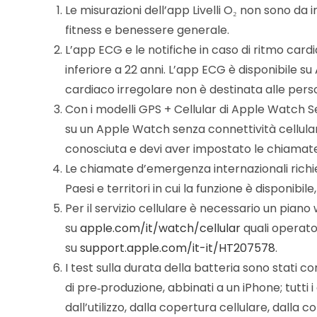
Le misurazioni dell’app Livelli O₂ non sono d
fitness e benessere generale.
L’app ECG e le notifiche in caso di ritmo card
inferiore a 22 anni. L’app ECG è disponibile su
cardiaco irregolare non è destinata alle perso
Con i modelli GPS + Cellular di Apple Watch S
su un Apple Watch senza connettività cellular
conosciuta e devi aver impostato le chiamate
Le chiamate d’emergenza internazionali richi
Paesi e territori in cui la funzione è disponibile
Per il servizio cellulare è necessario un piano
su
apple.com/it/watch/cellular
quali operatori
su
support.apple.com/it-it/HT207578
.
I test sulla durata della batteria sono stati 
di pre‑produzione, abbinati a un iPhone; tutti 
dall’utilizzo, dalla copertura cellulare, dalla co