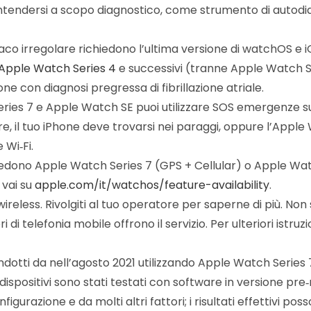
a intendersi a scopo diagnostico, come strumento di autod
iaco irregolare richiedono l’ultima versione di watchOS e 
Apple Watch Series 4
e successivi (tranne Apple Watch SE)
ne con diagnosi pregressa di fibrillazione atriale.
eries 7 e Apple Watch SE puoi utilizzare SOS emergenze su
e, il tuo iPhone deve trovarsi nei paraggi, oppure l’Appl
 Wi‑Fi.
edono Apple Watch Series 7 (GPS + Cellular) o Apple Watc
, vai su
apple.com/it/watchos/feature-availability
.
 wireless. Rivolgiti al tuo operatore per saperne di più. Non
 di telefonia mobile offrono il servizio. Per ulteriori istruzi
condotti da nell’agosto 2021 utilizzando Apple Watch Serie
i dispositivi sono stati testati con software in versione pr
nfigurazione e da molti altri fattori; i risultati effettivi pos