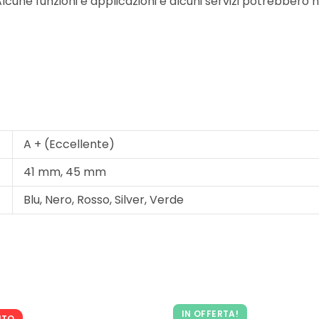
lcune funzioni e applicazioni e alcuni servizi potrebbero no
A + (Eccellente)
41 mm, 45 mm
Blu, Nero, Rosso, Silver, Verde
IN OFFERTA!
ITO