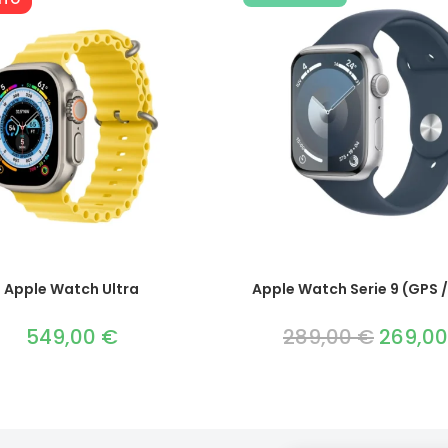
Apple Watch Ultra
Apple Watch Serie 9 (GPS 
549,00
€
289,00
€
Il
269,0
prezzo
originale
era:
289,00 €.