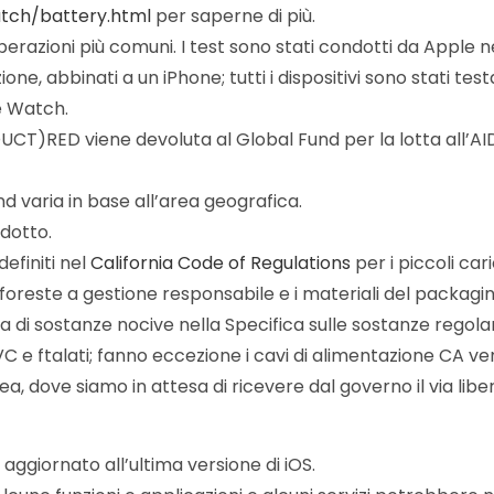
tch/battery.html
per saperne di più.
erazioni più comuni. I test sono stati condotti da Apple n
e, abbinati a un iPhone; tutti i dispositivi sono stati test
le Watch.
DUCT)RED viene devoluta al Global Fund per la lotta all’AI
nd varia in base all’area geografica.
dotto.
efiniti nel
California Code of Regulations
per i piccoli car
da foreste a gestione responsabile e i materiali del packag
eria di sostanze nocive nella Specifica sulle sostanze reg
PVC e ftalati; fanno eccezione i cavi di alimentazione CA vend
 dove siamo in attesa di ricevere dal governo il via libera 
ggiornato all’ultima versione di iOS.