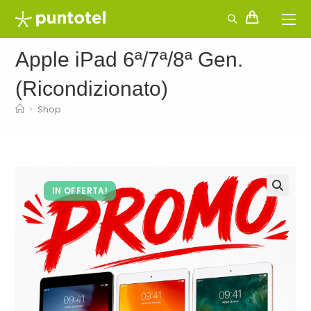
Salta
al
contenuto
Apple iPad 6ª/7ª/8ª Gen.
(Ricondizionato)
>
Shop
IN OFFERTA!