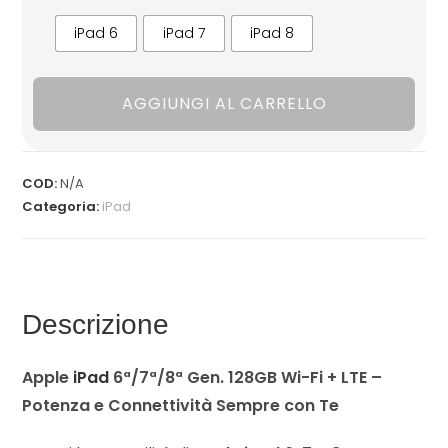
iPad 6
iPad 7
iPad 8
AGGIUNGI AL CARRELLO
COD:
N/A
Categoria:
iPad
Descrizione
Apple
iPad
6ª/7ª/8ª Gen. 128GB Wi-Fi + LTE –
Potenza e Connettività Sempre con Te