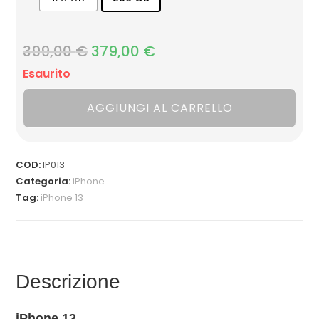
399,00
€
Il
379,00
€
Il
Esaurito
prezzo
prezzo
AGGIUNGI AL CARRELLO
originale
attuale
era:
è:
COD:
IP013
399,00 €.
379,00 €.
Categoria:
iPhone
Tag:
iPhone 13
Descrizione
iPhone 13