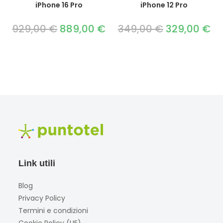
iPhone 16 Pro
iPhone 12 Pro
929,00
€
Il
889,00
€
Il
349,00
€
Il
329,00
€
Il
prezzo
prezzo
prezzo
pre
originale
attuale
originale
att
era:
è:
era:
è:
929,00 €.
889,00 €.
349,00 €.
329
Link utili
Blog
Privacy Policy
Termini e condizioni
Cookie Policy (UE)