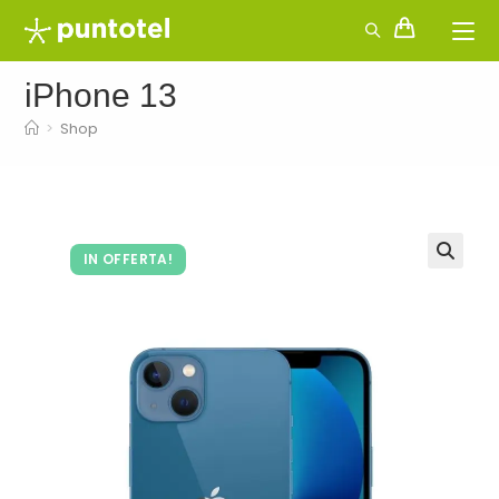
Salta
al
contenuto
iPhone 13
>
Shop
IN OFFERTA!