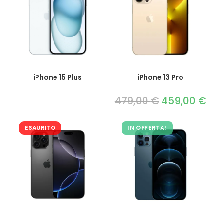
iPhone 15 Plus
iPhone 13 Pro
479,00
€
Il
459,00
€
Il
prezzo
pre
originale
att
era:
è:
479,00 €.
459
ESAURITO
IN OFFERTA!