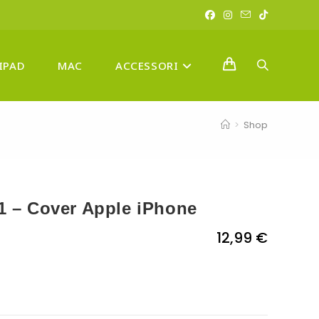
IPAD
MAC
ACCESSORI
ATTIVA/DISA
>
Shop
LA
1 – Cover Apple iPhone
RICERCA
12,99
€
SUL