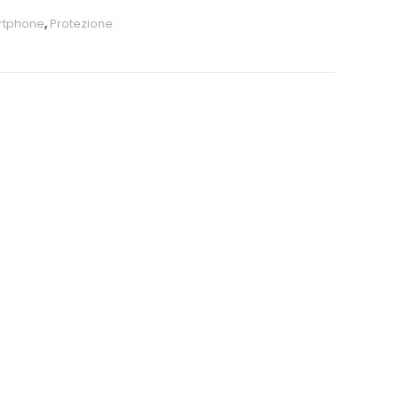
rtphone
,
Protezione
SITO
WEB