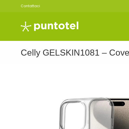
Salta
Contattaci
al
contenuto
Celly GELSKIN1081 – Cover